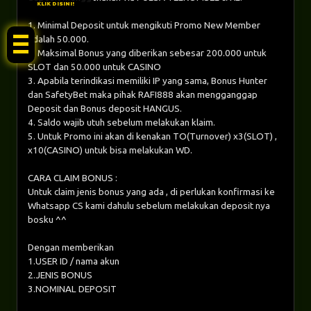
KLIK DISINI!
1. Minimal Deposit untuk mengikuti Promo New Member
adalah 50.000.
2. Maksimal Bonus yang diberikan sebesar 200.000 untuk
SLOT dan 50.000 untuk CASINO
3. Apabila terindikasi memiliki IP yang sama, Bonus Hunter
dan SafetyBet maka pihak RAFI888 akan mengganggap
Deposit dan Bonus deposit HANGUS.
4. Saldo wajib utuh sebelum melakukan klaim.
5. Untuk Promo ini akan di kenakan TO(Turnover) x3(SLOT) ,
x10(CASINO) untuk bisa melakukan WD.
CARA CLAIM BONUS :
Untuk claim jenis bonus yang ada , di perlukan konfirmasi ke
Whatsapp CS kami dahulu sebelum melakukan deposit nya
bosku ^^
Dengan memberikan
1.USER ID / nama akun
2.JENIS BONUS
3.NOMINAL DEPOSIT