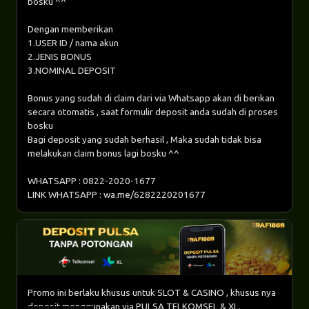
bosku ^^
Dengan memberikan
1.USER ID / nama akun
2.JENIS BONUS
3.NOMINAL DEPOSIT
Bonus yang sudah di claim dari via Whatsapp akan di berikan
secara otomatis , saat formulir deposit anda sudah di proses
bosku
Bagi deposit yang sudah berhasil , Maka sudah tidak bisa
melakukan claim bonus lagi bosku ^^
WHATSAPP : 0822-2020-1677
LINK WHATSAPP : wa.me/6282220201677
Promo ini berlaku khusus untuk SLOT & CASINO , khusus nya
deposit menggunakan via PULSA TELKOMSEL & XL.