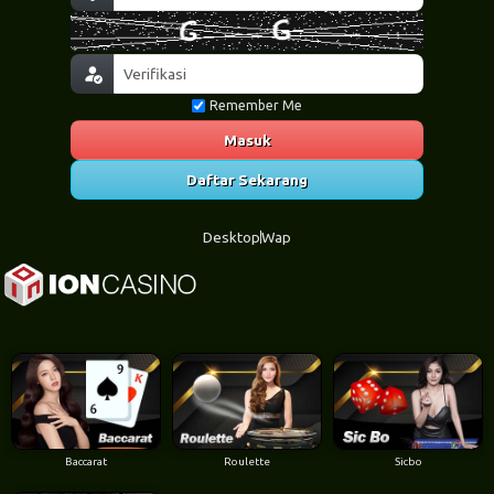
Remember Me
Masuk
Daftar Sekarang
Desktop
Wap
Baccarat
Roulette
Sicbo