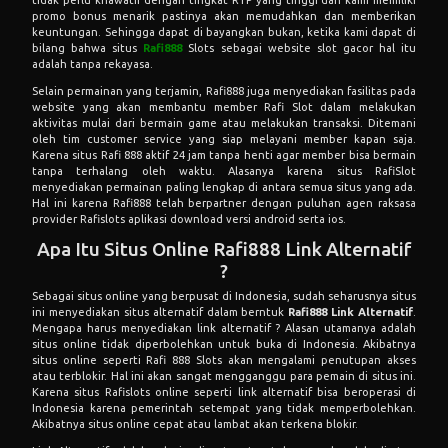
tidak perlu khawatir dengan tingkat RTP yang tinggi dan kami memiliki
promo bonus menarik pastinya akan memudahkan dan memberikan
keuntungan. Sehingga dapat di bayangkan bukan, ketika kami dapat di
bilang bahwa situs
Rafi888
Slots sebagai website slot gacor hal itu
adalah tanpa rekayasa.
Selain permainan yang terjamin, Rafi888 juga menyediakan fasilitas pada
website yang akan membantu member Rafi Slot dalam melakukan
aktivitas mulai dari bermain game atau melakukan transaksi. Ditemani
oleh tim customer service yang siap melayani member kapan saja.
Karena situs Rafi 888 aktif 24 jam tanpa henti agar member bisa bermain
tanpa terhalang oleh waktu. Alasanya karena situs RafiSlot
menyediakan permainan paling lengkap di antara semua situs yang ada.
Hal ini karena Rafi888 telah berpartner dengan puluhan agen raksasa
provider Rafislots aplikasi download versi android serta ios.
Apa Itu Situs Online Rafi888 Link Alternatif
?
Sebagai situs online yang berpusat di Indonesia, sudah seharusnya situs
ini menyediakan situs alternatif dalam berntuk
Rafi888 Link Alternatif
.
Mengapa harus menyediakan link alternatif ? Alasan utamanya adalah
situs online tidak diperbolehkan untuk buka di Indonesia. Akibatnya
situs online seperti Rafi 888 Slots akan mengalami penutupan akses
atau terblokir. Hal ini akan sangat mengganggu para pemain di situs ini.
Karena situs Rafislots online seperti link alternatif bisa beroperasi di
Indonesia karena pemerintah setempat yang tidak memperbolehkan.
Akibatnya situs online cepat atau lambat akan terkena blokir.