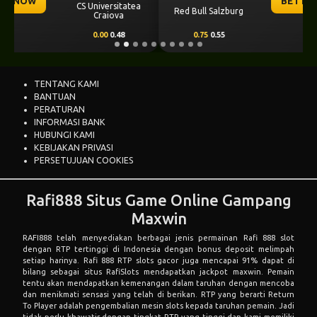
BET NOW
Red Bull Salzburg
Pafos FC
0.75
0.55
-0.75
-0.71
TENTANG KAMI
BANTUAN
PERATURAN
INFORMASI BANK
HUBUNGI KAMI
KEBIJAKAN PRIVASI
PERSETUJUAN COOKIES
Rafi888 Situs Game Online Gampang
Maxwin
RAFI888 telah menyediakan berbagai jenis permainan Rafi 888 slot
dengan RTP tertinggi di Indonesia dengan bonus deposit melimpah
setiap harinya. Rafi 888 RTP slots gacor juga mencapai 91% dapat di
bilang sebagai situs RafiSlots mendapatkan jackpot maxwin. Pemain
tentu akan mendapatkan kemenangan dalam taruhan dengan mencoba
dan menikmati sensasi yang telah di berikan. RTP yang berarti Return
To Player adalah pengembalian mesin slots kepada taruhan pemain. Jadi