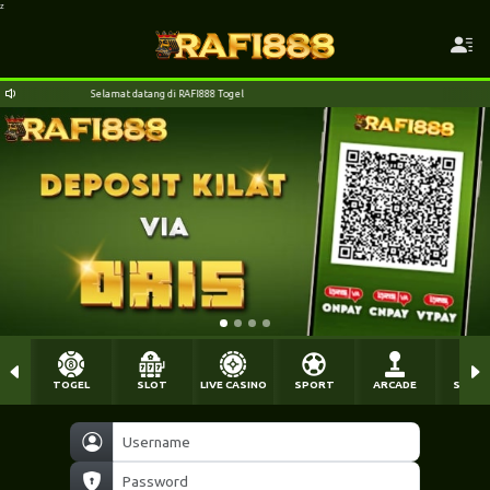
z
Selamat datang di RAFI888 Togel
TOGEL
SLOT
LIVE CASINO
SPORT
ARCADE
SABU