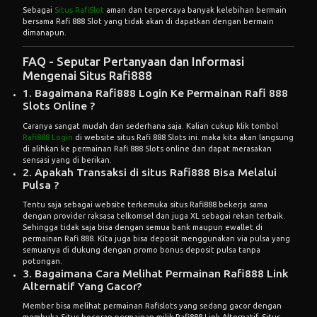
Sebagai
Situs RafiSlot
aman dan terpercaya banyak kelebihan bermain
bersama Rafi 888 Slot yang tidak akan di dapatkan dengan bermain
dimanapun.
FAQ - Seputar Pertanyaan dan Informasi
Mengenai Situs Rafi888
1. Bagaimana Rafi888 Login Ke Permainan Rafi 888
Slots Online ?
Caranya sangat mudah dan sederhana saja. Kalian cukup klik tombol
Rafi888 Login
di website situs Rafi 888 Slots ini. maka kita akan langsung
di alihkan ke permainan Rafi 888 Slots online dan dapat merasakan
sensasi yang di berikan.
2. Apakah Transaksi di situs Rafi888 Bisa Melalui
Pulsa ?
Tentu saja sebagai website terkemuka situs Rafi888 bekerja sama
dengan provider raksasa telkomsel dan juga XL sebagai rekan terbaik.
Sehingga tidak saja bisa dengan semua bank maupun ewallet di
permainan Rafi 888. Kita juga bisa deposit menggunakan via pulsa yang
semuanya di dukung dengan promo bonus deposit pulsa tanpa
potongan.
3. Bagaimana Cara Melihat Permainan Rafi888 Link
Alternatif Yang Gacor?
Member bisa melihat permainan Rafislots yang sedang gacor dengan