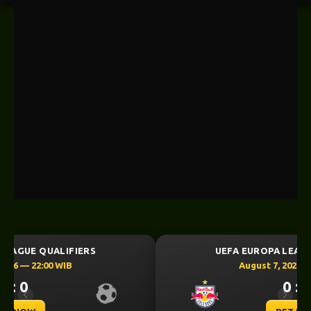
UEFA EUROPA LEAGUE QUALIFIERS
August 7, 2026 — 00:00 WIB
0 : 0
Previous
Next