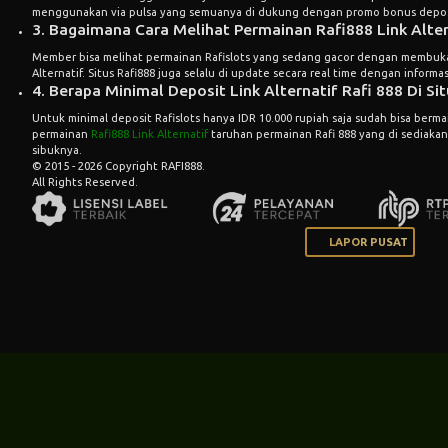
menggunakan via pulsa yang semuanya di dukung dengan promo bonus depos
3. Bagaimana Cara Melihat Permainan Rafi888 Link Alte
Member bisa melihat permainan Rafislots yang sedang gacor dengan membuka 
Alternatif. Situs Rafi888 juga selalu di update secara real time dengan informa
4. Berapa Minimal Deposit Link Alternatif Rafi 888 Di Sit
Untuk minimal deposit Rafislots hanya IDR 10.000 rupiah saja sudah bisa bermai
permainan
Rafi888 Link Alternatif
taruhan permainan Rafi 888 yang di sediakan
sibuknya.
© 2015 - 2026 Copyright RAFI888.
All Rights Reserved.
LAPOR PUSAT