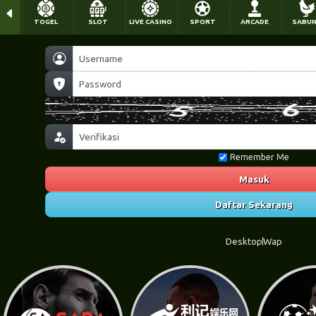
TOGEL
SLOT
LIVE CASINO
SPORT
ARCADE
SABU
Remember Me
Masuk
Daftar Sekarang
Desktop
Wap