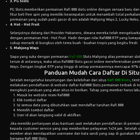
3. PG Slots
PG Slots memberikan permainan Rafi 888 slots online dengan sensasi baru dan s
fitur beli free spin yang memiliki kesempatan untuk menambah total perkalia
permainan yang sudah pasti gacor di sini adalah Mahjong Ways 2, Lucky Neko,
4. Hot - Hot Fruit
Selanjutnya datang dari Provider Habanero, dimana mereka telah mengeluarkan
dengan permainan Hot - Hot Fruit. Hadir dengan nilai Rafi888 RTP yang luma
cukup menarik di bungkus oleh tema buah - buahan tropis yang begitu fresh.
5. Mahjong Ways
Siapa yang suka dengan permainan
Rafi 888
Slots Mahjong alias permainan slots
terum di antaranya, maka situs Rafi888 Slots gacor online mereferensikan per
Ways. Dengan tingkat RTP yang tinggi di setiap permaiannnya mencapai 9
Panduan Mudah Cara Daftar Di Situs
Setelah mengetahui keuntungan dan kelebihan dari situs
Rafi 888 Slots
, ten
melakukan pendaftaran di website daftar Rafi888 Slots permainan terbaik di I
mengikuti panduan yang akan situs ini berikan. Tahap yang member harus laku
Masuk ke website resmi Rafi888
Klik tombol daftar
Isi semua data yang dibutuhkan saat mendaftar taruhan Rafi 888
Memilih tombol daftar
User id akan langsung valid di aktifkan.
Jika memiliki pertanyaan atau bantuan saat melakukan pendaftaran di permain
kepada customer service yang siap memberikan pelayanan 1x24 jam. Setelah s
member akan mendapatkan username dan kata sandi yang siap di gunakan Raf
bersama Rafi 888 Slots.