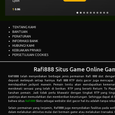
SK Sturm Graz
-0.5
0.95
TENTANG KAMI
BANTUAN
PERATURAN
INFORMASI BANK
HUBUNGI KAMI
KEBIJAKAN PRIVASI
PERSETUJUAN COOKIES
Rafi888 Situs Game Online G
RAFI888 telah menyediakan berbagai jenis permainan Rafi 888 slot denga
deposit melimpah setiap harinya. Rafi 888 RTP slots gacor juga mencapai 
mendapatkan jackpot maxwin. Pemain tentu akan mendapatkan kemena
menikmati sensasi yang telah di berikan. RTP yang berarti Return To Pla
taruhan pemain. Jadi tidak perlu khawatir dengan tingkat RTP yang tin
pastinya akan memudahkan dan memberikan keuntungan. Sehingga dapat di ba
bahwa situs
Rafi888
Slots sebagai website slot gacor hal itu adalah tanpa reka
Selain permainan yang terjamin, Rafi888 juga menyediakan fasilitas pada 
dalam melakukan aktivitas mulai dari bermain game atau melakukan transaksi. 