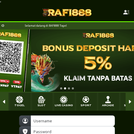
z
elamat datang di RAFI888 Togel
Selamat datang di RAFI888 Togel
TOGEL
SLOT
LIVE CASINO
SPORT
ARCADE
SABU