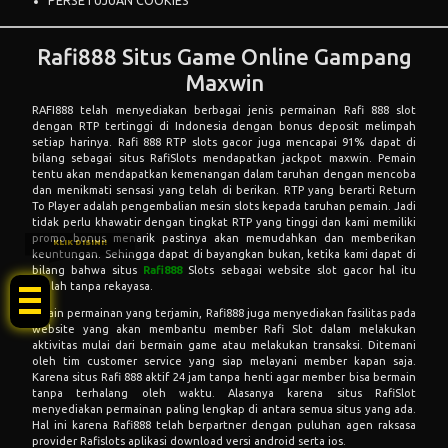
PERSETUJUAN COOKIES
Rafi888 Situs Game Online Gampang
Maxwin
RAFI888 telah menyediakan berbagai jenis permainan Rafi 888 slot
dengan RTP tertinggi di Indonesia dengan bonus deposit melimpah
setiap harinya. Rafi 888 RTP slots gacor juga mencapai 91% dapat di
bilang sebagai situs RafiSlots mendapatkan jackpot maxwin. Pemain
tentu akan mendapatkan kemenangan dalam taruhan dengan mencoba
dan menikmati sensasi yang telah di berikan. RTP yang berarti Return
To Player adalah pengembalian mesin slots kepada taruhan pemain. Jadi
tidak perlu khawatir dengan tingkat RTP yang tinggi dan kami memiliki
promo bonus menarik pastinya akan memudahkan dan memberikan
KLIK DISINI!
keuntungan. Sehingga dapat di bayangkan bukan, ketika kami dapat di
bilang bahwa situs
Rafi888
Slots sebagai website slot gacor hal itu
adalah tanpa rekayasa.
Selain permainan yang terjamin, Rafi888 juga menyediakan fasilitas pada
website yang akan membantu member Rafi Slot dalam melakukan
aktivitas mulai dari bermain game atau melakukan transaksi. Ditemani
oleh tim customer service yang siap melayani member kapan saja.
Karena situs Rafi 888 aktif 24 jam tanpa henti agar member bisa bermain
tanpa terhalang oleh waktu. Alasanya karena situs RafiSlot
menyediakan permainan paling lengkap di antara semua situs yang ada.
Hal ini karena Rafi888 telah berpartner dengan puluhan agen raksasa
provider Rafislots aplikasi download versi android serta ios.