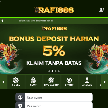
z
FI888 Togel
Selamat datang di RAFI888 Togel
TOGEL
SLOT
LIVE CASINO
SPORT
ARCADE
SABU