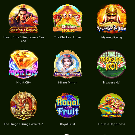
Hero of the 3 Kingdoms - Cao
The Chicken House
Myeong Ryang
Cao
Night City
Mirror Mirror
Treasure Koi
The Dragon Brings Wealth 2
Royal Fruit
Double Happiness