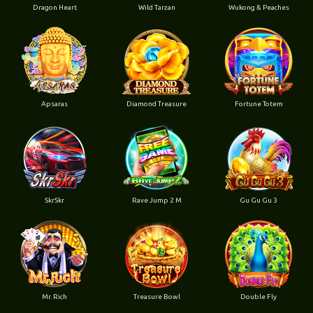
Dragon Heart
Wild Tarzan
Wukong & Peaches
Apsaras
Diamond Treasure
Fortune Totem
SkrSkr
Rave Jump 2 M
Gu Gu Gu 3
Mr. Rich
Treasure Bowl
Double Fly