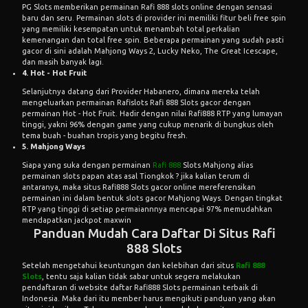
PG Slots memberikan permainan Rafi 888 slots online dengan sensasi
baru dan seru. Permainan slots di provider ini memiliki fitur beli free spin
yang memiliki kesempatan untuk menambah total perkalian
kemenangan dan total free spin. Beberapa permainan yang sudah pasti
gacor di sini adalah Mahjong Ways 2, Lucky Neko, The Great Icescape,
dan masih banyak lagi.
4. Hot - Hot Fruit
Selanjutnya datang dari Provider Habanero, dimana mereka telah
mengeluarkan permainan Rafislots Rafi 888 Slots gacor dengan
permainan Hot - Hot Fruit. Hadir dengan nilai Rafi888 RTP yang lumayan
tinggi, yakni 96% dengan game yang cukup menarik di bungkus oleh
tema buah - buahan tropis yang begitu fresh.
5. Mahjong Ways
Siapa yang suka dengan permainan
Rafi 888
Slots Mahjong alias
permainan slots papan atas asal Tiongkok ? jika kalian terum di
antaranya, maka situs Rafi888 Slots gacor online mereferensikan
permainan ini dalam bentuk slots gacor Mahjong Ways. Dengan tingkat
RTP yang tinggi di setiap permaiannnya mencapai 97% memudahkan
mendapatkan jackpot maxwin
Panduan Mudah Cara Daftar Di Situs Rafi
888 Slots
Setelah mengetahui keuntungan dan kelebihan dari situs
Rafi 888
Slots
, tentu saja kalian tidak sabar untuk segera melakukan
pendaftaran di website daftar Rafi888 Slots permainan terbaik di
Indonesia. Maka dari itu member harus mengikuti panduan yang akan