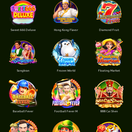
Sweet 666 Deluxe
Hong Kong Flavor
Diamond Fruit
Songkran
Frozen World
Floating Market
Baseball Fever
Football Fever M
888 Cai Shen