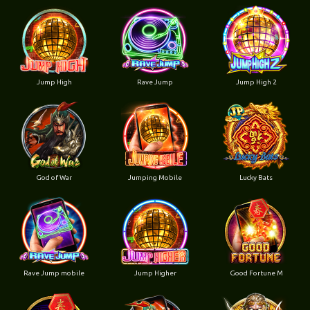
Jump High
Rave Jump
Jump High 2
God of War
Jumping Mobile
Lucky Bats
Rave Jump mobile
Jump Higher
Good Fortune M