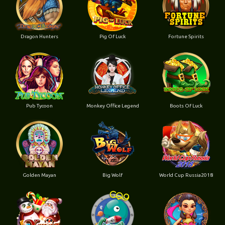
Dragon Hunters
Pig Of Luck
Fortune Spirits
Pub Tycoon
Monkey Office Legend
Boots Of Luck
Golden Mayan
Big Wolf
World Cup Russia2018