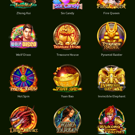
Zhong Kui
Six Candy
Fire Queen
Wolf Disco
Treasure House
Pyramid Raider
Hot Spin
Yuan Bao
Invincible Elephant