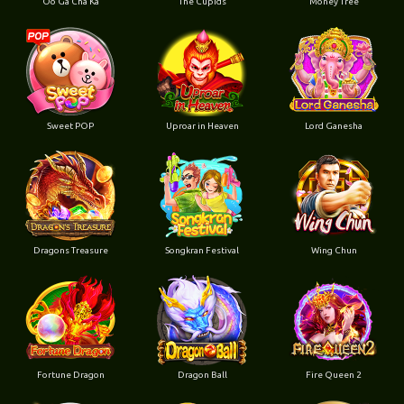
Oo Ga Cha Ka
The Cupids
Money Tree
Sweet POP
Uproar in Heaven
Lord Ganesha
Dragons Treasure
Songkran Festival
Wing Chun
Fortune Dragon
Dragon Ball
Fire Queen 2