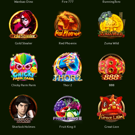
Wanbao Dino
Fire 777
RunningToro
Gold Stealer
Red Phoenix
Zuma Wild
Chicky Parm Parm
Thor 2
888
Sherlock Holmes
Fruit King II
Great Lion