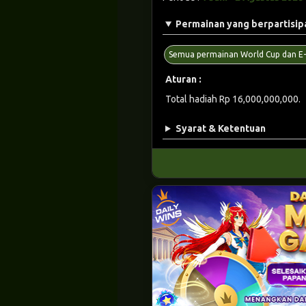
Permainan yang berpartisip
Semua permainan World Cup dan E
Aturan :
Total hadiah Rp 16,000,000,000.
Syarat & Ketentuan