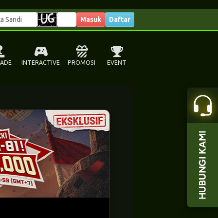
Masuk
Daftar
ADE
INTERACTIVE
PROMOSI
EVENT