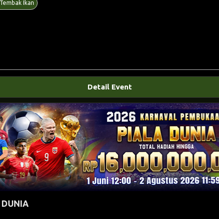
 Tembak Ikan
Detail Event
 DUNIA