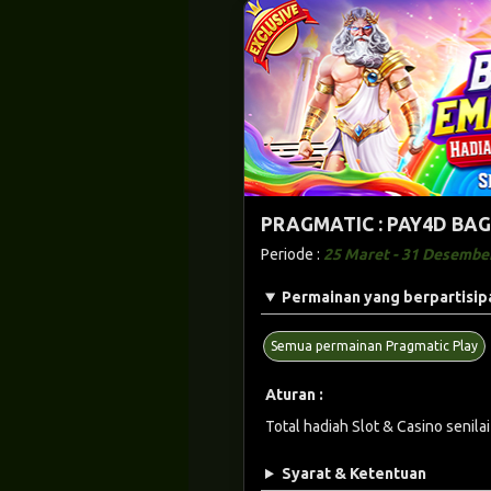
PRAGMATIC : PAY4D BAG
Periode :
25 Maret - 31 Desembe
Permainan yang berpartisip
Semua permainan Pragmatic Play
Aturan :
Total hadiah Slot & Casino senila
Syarat & Ketentuan