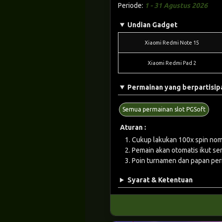
Periode:
1 - 31 Agustus 2026
Undian Gadget
Xiaomi Redmi Note 15
Xiaomi Redmi Pad 2
Permainan yang berpartisip
Semua permainan slot PGSoft
Aturan :
Cukup lakukan 100x spin nom
Pemain akan otomatis ikut se
Poin turnamen dan papan peri
Syarat & Ketentuan