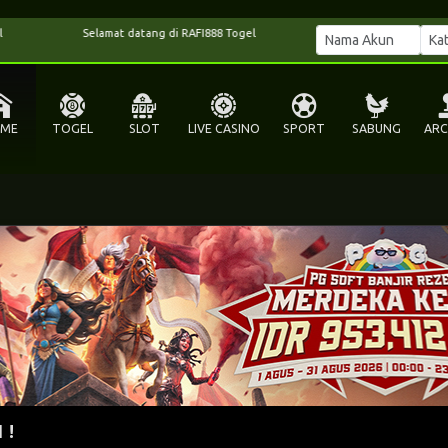
Selamat datang di RAFI888 Togel
ME
TOGEL
SLOT
LIVE CASINO
SPORT
SABUNG
ARC
 !