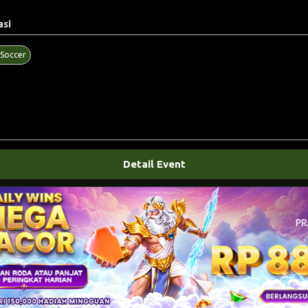
asi
-Soccer
Detail Event