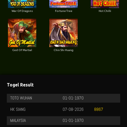
War Of Dragons
Fortune Tree
Hot Chilli
God Of Martial
Chin Shi Huang
Togel Result
TOTO WUHAN
01-01-1970
HK SIANG
07-08-2026
8867
MALAYSIA
01-01-1970