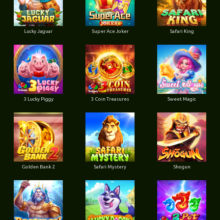
Lucky Jaguar
Super Ace Joker
Safari King
3 Lucky Piggy
3 Coin Treasures
Sweet Magic
Golden Bank 2
Safari Mystery
Shogun