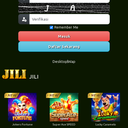
Remember Me
Masuk
Daftar Sekarang
Desktop
Wap
JILI
Jokers Fortune
Super Ace SPEED
Lucky Caramelo