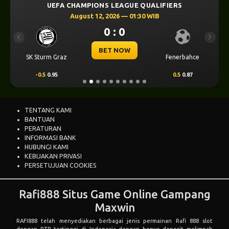
UEFA CHAMPIONS LEAGUE QUALIFIERS
August 12, 2026 — 01:30 WIB
0 : 0
Previous
Next
BET NOW
SK Sturm Graz
Fenerbahce
-0.5
0.95
0.5
0.87
TENTANG KAMI
BANTUAN
PERATURAN
INFORMASI BANK
HUBUNGI KAMI
KEBIJAKAN PRIVASI
PERSETUJUAN COOKIES
Rafi888 Situs Game Online Gampang
Maxwin
RAFI888 telah menyediakan berbagai jenis permainan Rafi 888 slot