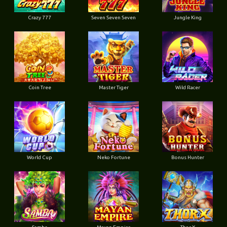
Crazy 777
Seven Seven Seven
Jungle King
Coin Tree
Master Tiger
Wild Racer
World Cup
Neko Fortune
Bonus Hunter