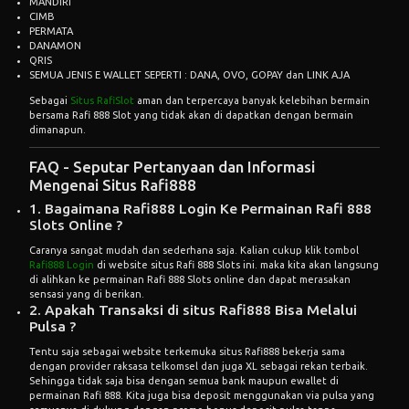
MANDIRI
CIMB
PERMATA
DANAMON
QRIS
SEMUA JENIS E WALLET SEPERTI : DANA, OVO, GOPAY dan LINK AJA
Sebagai
Situs RafiSlot
aman dan terpercaya banyak kelebihan bermain
bersama Rafi 888 Slot yang tidak akan di dapatkan dengan bermain
dimanapun.
FAQ - Seputar Pertanyaan dan Informasi
Mengenai Situs Rafi888
1. Bagaimana Rafi888 Login Ke Permainan Rafi 888
Slots Online ?
Caranya sangat mudah dan sederhana saja. Kalian cukup klik tombol
Rafi888 Login
di website situs Rafi 888 Slots ini. maka kita akan langsung
di alihkan ke permainan Rafi 888 Slots online dan dapat merasakan
sensasi yang di berikan.
2. Apakah Transaksi di situs Rafi888 Bisa Melalui
Pulsa ?
Tentu saja sebagai website terkemuka situs Rafi888 bekerja sama
dengan provider raksasa telkomsel dan juga XL sebagai rekan terbaik.
Sehingga tidak saja bisa dengan semua bank maupun ewallet di
permainan Rafi 888. Kita juga bisa deposit menggunakan via pulsa yang