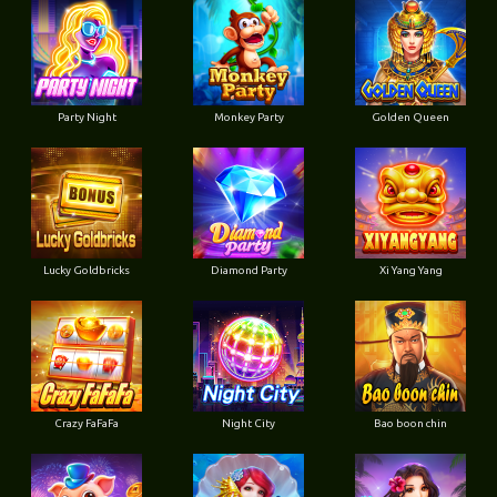
Party Night
Monkey Party
Golden Queen
Lucky Goldbricks
Diamond Party
Xi Yang Yang
Crazy FaFaFa
Night City
Bao boon chin