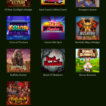
El Paso Gunfight xNudge
East Coast vs West Coast
Dungeon Quest
Coins of Fortune
Casino Win Spin
Bushido Ways xNudge
Buffalo Hunter
Book Of Shadows
Bonus Bunnies