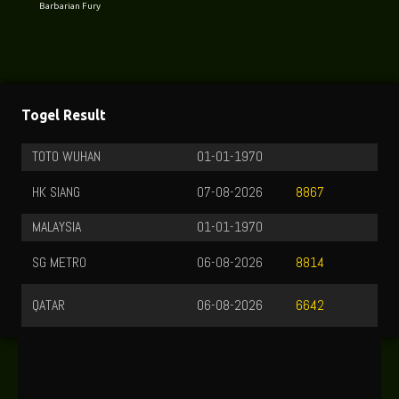
Barbarian Fury
Togel Result
TOTO WUHAN
01-01-1970
HK SIANG
07-08-2026
8867
MALAYSIA
01-01-1970
SG METRO
06-08-2026
8814
QATAR
06-08-2026
6642