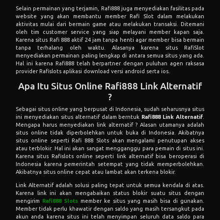
Selain permainan yang terjamin, Rafi888 juga menyediakan fasilitas pada
website yang akan membantu member Rafi Slot dalam melakukan
aktivitas mulai dari bermain game atau melakukan transaksi. Ditemani
oleh tim customer service yang siap melayani member kapan saja.
Karena situs Rafi 888 aktif 24 jam tanpa henti agar member bisa bermain
tanpa terhalang oleh waktu. Alasanya karena situs RafiSlot
menyediakan permainan paling lengkap di antara semua situs yang ada.
Hal ini karena Rafi888 telah berpartner dengan puluhan agen raksasa
provider Rafislots aplikasi download versi android serta ios.
Apa Itu Situs Online Rafi888 Link Alternatif
?
Sebagai situs online yang berpusat di Indonesia, sudah seharusnya situs
ini menyediakan situs alternatif dalam berntuk
Rafi888 Link Alternatif
.
Mengapa harus menyediakan link alternatif ? Alasan utamanya adalah
situs online tidak diperbolehkan untuk buka di Indonesia. Akibatnya
situs online seperti Rafi 888 Slots akan mengalami penutupan akses
atau terblokir. Hal ini akan sangat mengganggu para pemain di situs ini.
Karena situs Rafislots online seperti link alternatif bisa beroperasi di
Indonesia karena pemerintah setempat yang tidak memperbolehkan.
Akibatnya situs online cepat atau lambat akan terkena blokir.
Link Alternatif adalah solusi paling tepat untuk semua kendala di atas.
Karena link ini akan mengabaikan status blokir suatu situs dengan
mengirim
Rafi888 Slots
member ke situs yang masih bisa di gunakan.
Member tidak perlu khawatir dengan saldo yang masih tersangkut pada
akun anda karena situs ini telah menyimpan seluruh data saldo para