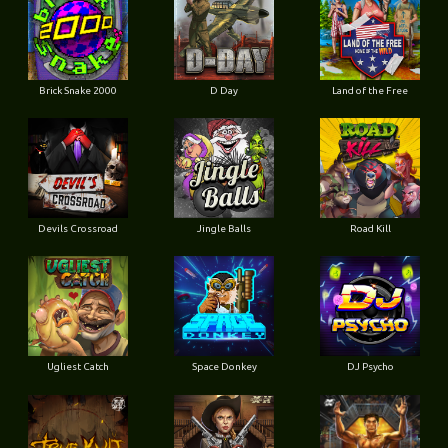
Brick Snake 2000
D Day
Land of the Free
Devils Crossroad
Jingle Balls
Road Kill
Ugliest Catch
Space Donkey
DJ Psycho