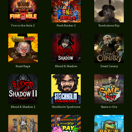
Fire in the Hole 2
Punk Rocker 2
Tombstone Rip
Road Rage
Blood & Shadow
Dead Canary
Blood & Shadow 2
Stockholm Syndrome
Skate or Die