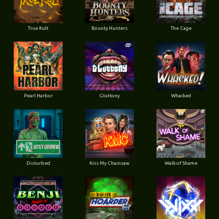
True Kult
Bounty Hunters
The Cage
Pearl Harbor
Gluttony
Whacked
Disturbed
Kiss My Chainsaw
Walk of Shame