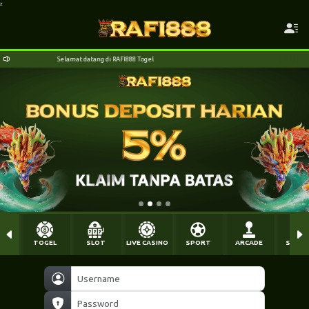
z
ng di RAFI888 Togel
Selamat datang di RAFI888 Togel
TOGEL
SLOT
LIVE CASINO
SPORT
ARCADE
SABU