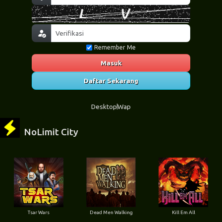
Remember Me
Masuk
Daftar Sekarang
Desktop
Wap
NoLimit City
Tsar Wars
Dead Men Walking
Kill Em All