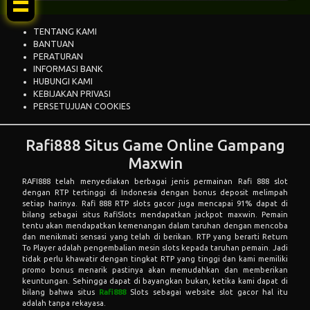
TENTANG KAMI
BANTUAN
PERATURAN
INFORMASI BANK
HUBUNGI KAMI
KEBIJAKAN PRIVASI
PERSETUJUAN COOKIES
Rafi888 Situs Game Online Gampang
Maxwin
RAFI888 telah menyediakan berbagai jenis permainan Rafi 888 slot
dengan RTP tertinggi di Indonesia dengan bonus deposit melimpah
setiap harinya. Rafi 888 RTP slots gacor juga mencapai 91% dapat di
bilang sebagai situs RafiSlots mendapatkan jackpot maxwin. Pemain
tentu akan mendapatkan kemenangan dalam taruhan dengan mencoba
dan menikmati sensasi yang telah di berikan. RTP yang berarti Return
To Player adalah pengembalian mesin slots kepada taruhan pemain. Jadi
tidak perlu khawatir dengan tingkat RTP yang tinggi dan kami memiliki
promo bonus menarik pastinya akan memudahkan dan memberikan
keuntungan. Sehingga dapat di bayangkan bukan, ketika kami dapat di
bilang bahwa situs
Rafi888
Slots sebagai website slot gacor hal itu
adalah tanpa rekayasa.